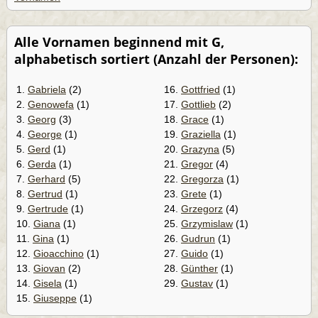
Alle Vornamen beginnend mit G,
alphabetisch sortiert (Anzahl der Personen):
1.
Gabriela
(2)
16.
Gottfried
(1)
2.
Genowefa
(1)
17.
Gottlieb
(2)
3.
Georg
(3)
18.
Grace
(1)
4.
George
(1)
19.
Graziella
(1)
5.
Gerd
(1)
20.
Grazyna
(5)
6.
Gerda
(1)
21.
Gregor
(4)
7.
Gerhard
(5)
22.
Gregorza
(1)
8.
Gertrud
(1)
23.
Grete
(1)
9.
Gertrude
(1)
24.
Grzegorz
(4)
10.
Giana
(1)
25.
Grzymislaw
(1)
11.
Gina
(1)
26.
Gudrun
(1)
12.
Gioacchino
(1)
27.
Guido
(1)
13.
Giovan
(2)
28.
Günther
(1)
14.
Gisela
(1)
29.
Gustav
(1)
15.
Giuseppe
(1)