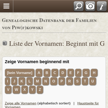
Genealogische Datenbank der Familien
von Piw(f)kowski
Liste der Vornamen: Beginnt mit G
Zeige Vornamen beginnend mit
[kein Vorname]
A
B
C
D
E
F
G
H
I
J
K
L
M
N
O
P
R
S
T
U
V
W
X
Y
Z
Zeige alle Vornamen
(alphabetisch sortiert) |
Hauptseite für
Vornamen