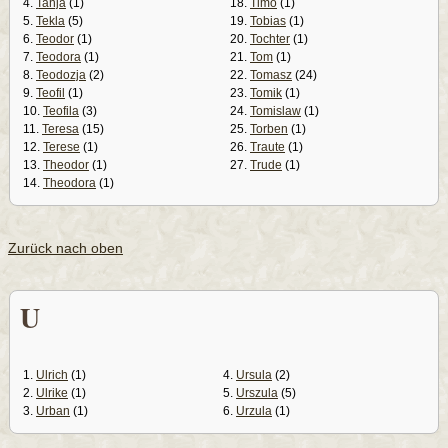
4.
Tanja
(1)
18.
Timo
(1)
5.
Tekla
(5)
19.
Tobias
(1)
6.
Teodor
(1)
20.
Tochter
(1)
7.
Teodora
(1)
21.
Tom
(1)
8.
Teodozja
(2)
22.
Tomasz
(24)
9.
Teofil
(1)
23.
Tomik
(1)
10.
Teofila
(3)
24.
Tomislaw
(1)
11.
Teresa
(15)
25.
Torben
(1)
12.
Terese
(1)
26.
Traute
(1)
13.
Theodor
(1)
27.
Trude
(1)
14.
Theodora
(1)
Zurück nach oben
U
1.
Ulrich
(1)
4.
Ursula
(2)
2.
Ulrike
(1)
5.
Urszula
(5)
3.
Urban
(1)
6.
Urzula
(1)