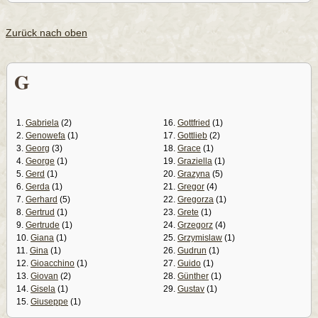
Zurück nach oben
G
1.
Gabriela
(2)
16.
Gottfried
(1)
2.
Genowefa
(1)
17.
Gottlieb
(2)
3.
Georg
(3)
18.
Grace
(1)
4.
George
(1)
19.
Graziella
(1)
5.
Gerd
(1)
20.
Grazyna
(5)
6.
Gerda
(1)
21.
Gregor
(4)
7.
Gerhard
(5)
22.
Gregorza
(1)
8.
Gertrud
(1)
23.
Grete
(1)
9.
Gertrude
(1)
24.
Grzegorz
(4)
10.
Giana
(1)
25.
Grzymislaw
(1)
11.
Gina
(1)
26.
Gudrun
(1)
12.
Gioacchino
(1)
27.
Guido
(1)
13.
Giovan
(2)
28.
Günther
(1)
14.
Gisela
(1)
29.
Gustav
(1)
15.
Giuseppe
(1)