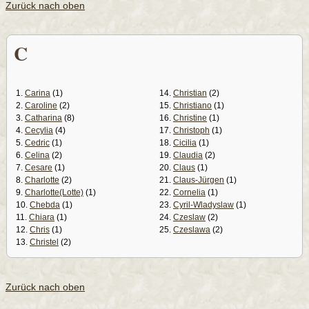
Zurück nach oben
C
1.
Carina
(1)
14.
Christian
(2)
2.
Caroline
(2)
15.
Christiano
(1)
3.
Catharina
(8)
16.
Christine
(1)
4.
Cecylia
(4)
17.
Christoph
(1)
5.
Cedric
(1)
18.
Cicilia
(1)
6.
Celina
(2)
19.
Claudia
(2)
7.
Cesare
(1)
20.
Claus
(1)
8.
Charlotte
(2)
21.
Claus-Jürgen
(1)
9.
Charlotte(Lotte)
(1)
22.
Cornelia
(1)
10.
Chebda
(1)
23.
Cyril-Wladyslaw
(1)
11.
Chiara
(1)
24.
Czeslaw
(2)
12.
Chris
(1)
25.
Czeslawa
(2)
13.
Christel
(2)
Zurück nach oben