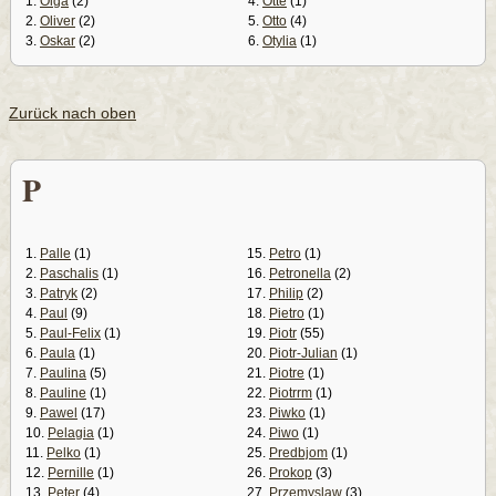
1.
Olga
(2)
4.
Otte
(1)
2.
Oliver
(2)
5.
Otto
(4)
3.
Oskar
(2)
6.
Otylia
(1)
Zurück nach oben
P
1.
Palle
(1)
15.
Petro
(1)
2.
Paschalis
(1)
16.
Petronella
(2)
3.
Patryk
(2)
17.
Philip
(2)
4.
Paul
(9)
18.
Pietro
(1)
5.
Paul-Felix
(1)
19.
Piotr
(55)
6.
Paula
(1)
20.
Piotr-Julian
(1)
7.
Paulina
(5)
21.
Piotre
(1)
8.
Pauline
(1)
22.
Piotrrm
(1)
9.
Pawel
(17)
23.
Piwko
(1)
10.
Pelagia
(1)
24.
Piwo
(1)
11.
Pelko
(1)
25.
Predbjom
(1)
12.
Pernille
(1)
26.
Prokop
(3)
13.
Peter
(4)
27.
Przemyslaw
(3)