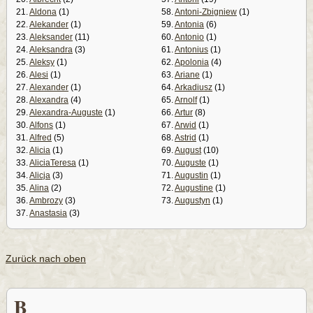
21.
Aldona
(1)
58.
Antoni-Zbigniew
(1)
22.
Alekander
(1)
59.
Antonia
(6)
23.
Aleksander
(11)
60.
Antonio
(1)
24.
Aleksandra
(3)
61.
Antonius
(1)
25.
Aleksy
(1)
62.
Apolonia
(4)
26.
Alesi
(1)
63.
Ariane
(1)
27.
Alexander
(1)
64.
Arkadiusz
(1)
28.
Alexandra
(4)
65.
Arnolf
(1)
29.
Alexandra-Auguste
(1)
66.
Artur
(8)
30.
Alfons
(1)
67.
Arwid
(1)
31.
Alfred
(5)
68.
Astrid
(1)
32.
Alicia
(1)
69.
August
(10)
33.
AliciaTeresa
(1)
70.
Auguste
(1)
34.
Alicja
(3)
71.
Augustin
(1)
35.
Alina
(2)
72.
Augustine
(1)
36.
Ambrozy
(3)
73.
Augustyn
(1)
37.
Anastasia
(3)
Zurück nach oben
B