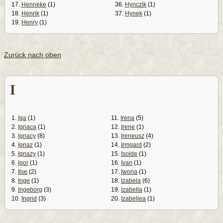
17.
Henneke
(1)
36.
Hynczik
(1)
18.
Henrik
(1)
37.
Hynek
(1)
19.
Henry
(1)
Zurück nach oben
I
1.
Iga
(1)
11.
Irena
(5)
2.
Ignaca
(1)
12.
Irene
(1)
3.
Ignacy
(8)
13.
Ireneusz
(4)
4.
Ignaz
(1)
14.
Irmgard
(2)
5.
Ignazy
(1)
15.
Isolde
(1)
6.
Igor
(1)
16.
Ivan
(1)
7.
Ilse
(2)
17.
Iwona
(1)
8.
Inge
(1)
18.
Izabela
(6)
9.
Ingeborg
(3)
19.
Izabella
(1)
10.
Ingrid
(3)
20.
Izabellea
(1)