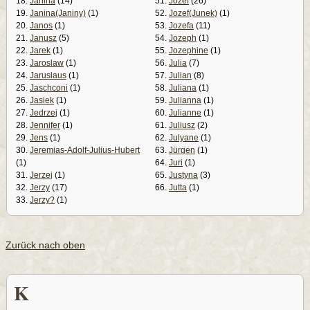
18.
Janina
(14)
51.
Jozef
(26)
19.
Janina(Janiny)
(1)
52.
Jozef(Junek)
(1)
20.
Janos
(1)
53.
Jozefa
(11)
21.
Janusz
(5)
54.
Jozeph
(1)
22.
Jarek
(1)
55.
Jozephine
(1)
23.
Jaroslaw
(1)
56.
Julia
(7)
24.
Jaruslaus
(1)
57.
Julian
(8)
25.
Jaschconi
(1)
58.
Juliana
(1)
26.
Jasiek
(1)
59.
Julianna
(1)
27.
Jedrzej
(1)
60.
Julianne
(1)
28.
Jennifer
(1)
61.
Juliusz
(2)
29.
Jens
(1)
62.
Julyane
(1)
30.
Jeremias-Adolf-Julius-Hubert
63.
Jürgen
(1)
(1)
64.
Juri
(1)
31.
Jerzej
(1)
65.
Justyna
(3)
32.
Jerzy
(17)
66.
Jutta
(1)
33.
Jerzy?
(1)
Zurück nach oben
K