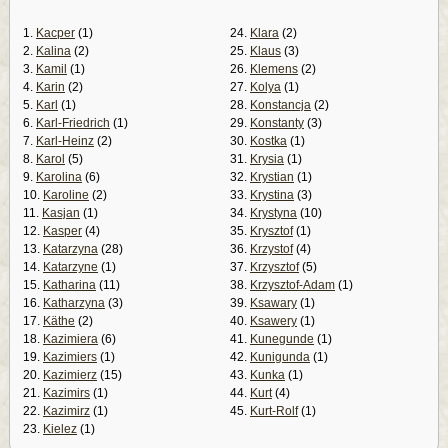
1.
Kacper
(1)
24.
Klara
(2)
2.
Kalina
(2)
25.
Klaus
(3)
3.
Kamil
(1)
26.
Klemens
(2)
4.
Karin
(2)
27.
Kolya
(1)
5.
Karl
(1)
28.
Konstancja
(2)
6.
Karl-Friedrich
(1)
29.
Konstanty
(3)
7.
Karl-Heinz
(2)
30.
Kostka
(1)
8.
Karol
(5)
31.
Krysia
(1)
9.
Karolina
(6)
32.
Krystian
(1)
10.
Karoline
(2)
33.
Krystina
(3)
11.
Kasjan
(1)
34.
Krystyna
(10)
12.
Kasper
(4)
35.
Krysztof
(1)
13.
Katarzyna
(28)
36.
Krzystof
(4)
14.
Katarzyne
(1)
37.
Krzysztof
(5)
15.
Katharina
(11)
38.
Krzysztof-Adam
(1)
16.
Katharzyna
(3)
39.
Ksawary
(1)
17.
Käthe
(2)
40.
Ksawery
(1)
18.
Kazimiera
(6)
41.
Kunegunde
(1)
19.
Kazimiers
(1)
42.
Kunigunda
(1)
20.
Kazimierz
(15)
43.
Kunka
(1)
21.
Kazimirs
(1)
44.
Kurt
(4)
22.
Kazimirz
(1)
45.
Kurt-Rolf
(1)
23.
Kielez
(1)