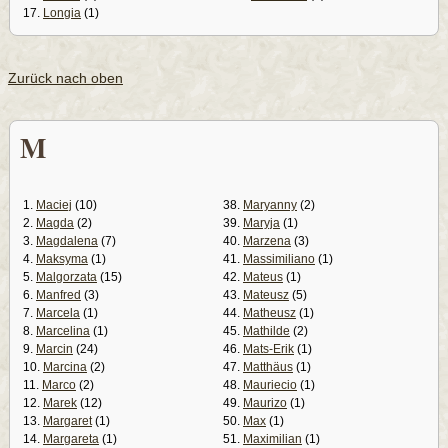
17.
Longia
(1)
Zurück nach oben
M
1.
Maciej
(10)
38.
Maryanny
(2)
2.
Magda
(2)
39.
Maryja
(1)
3.
Magdalena
(7)
40.
Marzena
(3)
4.
Maksyma
(1)
41.
Massimiliano
(1)
5.
Malgorzata
(15)
42.
Mateus
(1)
6.
Manfred
(3)
43.
Mateusz
(5)
7.
Marcela
(1)
44.
Matheusz
(1)
8.
Marcelina
(1)
45.
Mathilde
(2)
9.
Marcin
(24)
46.
Mats-Erik
(1)
10.
Marcina
(2)
47.
Matthäus
(1)
11.
Marco
(2)
48.
Mauriecio
(1)
12.
Marek
(12)
49.
Maurizo
(1)
13.
Margaret
(1)
50.
Max
(1)
14.
Margareta
(1)
51.
Maximilian
(1)