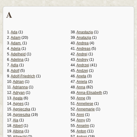
A
1.
Ada
(1)
38.
Anastazja
(1)
2.
Adam
(20)
39.
Anatazja
(1)
3.
Adam.
(1)
40.
Andrea
(4)
4.
Adela
(1)
41.
Andreas
(5)
5.
Adelheid
(1)
42.
Andrej
(1)
6.
Adelina
(1)
43.
Andrey
(1)
7.
Adla
(1)
44.
Andrzej
(41)
8.
Adolf
(5)
45.
Andzej
(1)
9.
Adolf-Friedrich
(1)
46.
Aneta
(3)
10.
Adrian
(1)
47.
Aniela
(2)
11.
Adrianna
(1)
48.
Anna
(82)
12.
Adryan
(1)
49.
Anna-Elisabeth
(2)
13.
Agata
(6)
50.
Anne
(3)
14.
Agnes
(1)
51.
Anneliese
(1)
15.
Agnieczka
(1)
52.
Annemarie
(1)
16.
Agnieszka
(19)
53.
Anni
(1)
17.
Ala
(1)
54.
Anny
(2)
18.
Albert
(1)
55.
Anselm
(1)
19.
Albina
(1)
56.
Anton
(11)
20.
Albrecht
(2)
57.
Antoni
(19)