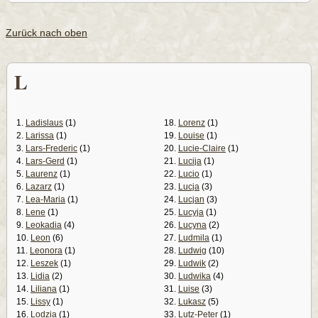
Zurück nach oben
L
1.
Ladislaus
(1)
18.
Lorenz
(1)
2.
Larissa
(1)
19.
Louise
(1)
3.
Lars-Frederic
(1)
20.
Lucie-Claire
(1)
4.
Lars-Gerd
(1)
21.
Lucija
(1)
5.
Laurenz
(1)
22.
Lucio
(1)
6.
Lazarz
(1)
23.
Lucja
(3)
7.
Lea-Maria
(1)
24.
Lucjan
(3)
8.
Lene
(1)
25.
Lucyja
(1)
9.
Leokadia
(4)
26.
Lucyna
(2)
10.
Leon
(6)
27.
Ludmila
(1)
11.
Leonora
(1)
28.
Ludwig
(10)
12.
Leszek
(1)
29.
Ludwik
(2)
13.
Lidia
(2)
30.
Ludwika
(4)
14.
Liliana
(1)
31.
Luise
(3)
15.
Lissy
(1)
32.
Lukasz
(5)
16.
Lodzia
(1)
33.
Lutz-Peter
(1)