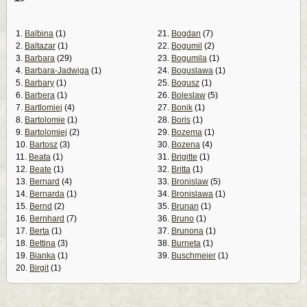
1.
Balbina
(1)
21.
Bogdan
(7)
2.
Baltazar
(1)
22.
Bogumil
(2)
3.
Barbara
(29)
23.
Bogumila
(1)
4.
Barbara-Jadwiga
(1)
24.
Boguslawa
(1)
5.
Barbary
(1)
25.
Bogusz
(1)
6.
Barbera
(1)
26.
Boleslaw
(5)
7.
Bartlomiej
(4)
27.
Bonik
(1)
8.
Bartolomie
(1)
28.
Boris
(1)
9.
Bartolomiej
(2)
29.
Bozema
(1)
10.
Bartosz
(3)
30.
Bozena
(4)
11.
Beata
(1)
31.
Brigitte
(1)
12.
Beate
(1)
32.
Britta
(1)
13.
Bernard
(4)
33.
Bronislaw
(5)
14.
Bernarda
(1)
34.
Bronislawa
(1)
15.
Bernd
(2)
35.
Brunan
(1)
16.
Bernhard
(7)
36.
Bruno
(1)
17.
Berta
(1)
37.
Brunona
(1)
18.
Bettina
(3)
38.
Burneta
(1)
19.
Bianka
(1)
39.
Buschmeier
(1)
20.
Birgit
(1)