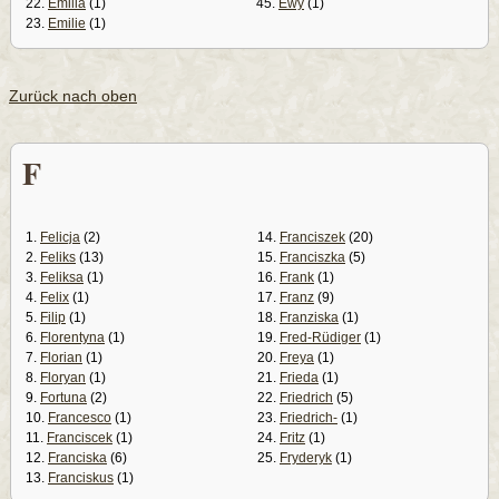
22.
Emilia
(1)
45.
Ewy
(1)
23.
Emilie
(1)
Zurück nach oben
F
1.
Felicja
(2)
14.
Franciszek
(20)
2.
Feliks
(13)
15.
Franciszka
(5)
3.
Feliksa
(1)
16.
Frank
(1)
4.
Felix
(1)
17.
Franz
(9)
5.
Filip
(1)
18.
Franziska
(1)
6.
Florentyna
(1)
19.
Fred-Rüdiger
(1)
7.
Florian
(1)
20.
Freya
(1)
8.
Floryan
(1)
21.
Frieda
(1)
9.
Fortuna
(2)
22.
Friedrich
(5)
10.
Francesco
(1)
23.
Friedrich-
(1)
11.
Franciscek
(1)
24.
Fritz
(1)
12.
Franciska
(6)
25.
Fryderyk
(1)
13.
Franciskus
(1)