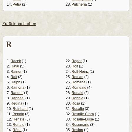
14.
Petra
(2)
28.
Pulcheria
(1)
Zurück nach oben
R
1.
Racek
(1)
22.
Roger
(1)
2.
Rafal
(5)
23.
Rolf
(1)
3.
Rainer
(1)
24.
Rolf-Heinz
(1)
4.
Ralf
(2)
25.
Roman
(2)
5.
Ralph
(1)
26.
Romana
(1)
6.
Ramona
(1)
27.
Romuald
(4)
7.
Randolf
(1)
28.
Ronald
(2)
8.
Raphael
(1)
29.
Ronnie
(1)
9.
Regina
(1)
30.
Rosa
(1)
10.
Reinhard
(1)
31.
Rosalie
(3)
11.
Renata
(3)
32.
Rosalie-Clara
(1)
12.
Renate
(3)
33.
Rosalie-Luise
(1)
13.
Renato
(1)
34.
Rosemarie
(3)
14.
Rène
(1)
35.
Rosina
(1)