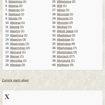
5.
Walentyna
(1)
25.
Wilhelmine
(2)
6.
Waleria
(2)
26.
Willi
(1)
7.
Walerian
(1)
27.
Wilma
(1)
8.
Waltraud
(1)
28.
Wincenta
(1)
9.
Wanda
(3)
29.
Wincents
(1)
10.
Wanesa
(1)
30.
Wincenty
(2)
11.
Waniek
(1)
31.
Winfried
(1)
12.
Wawrzy
(1)
32.
Witold-Jakob
(1)
13.
Wawrzyca
(1)
33.
Wladislaus
(2)
14.
Wawrzyn
(3)
34.
Wladislaw
(1)
15.
Wawrzynec
(1)
35.
Wladyslaw
(9)
16.
Wawrzyniec
(2)
36.
Wladyslawa
(7)
17.
Werneck
(1)
37.
Wlodzimierz
(3)
18.
Werner
(1)
38.
Wojciech
(27)
19.
Weronika
(1)
39.
Wojciecha
(1)
20.
Wieslaw
(2)
40.
Wolfgang
(3)
Zurück nach oben
X