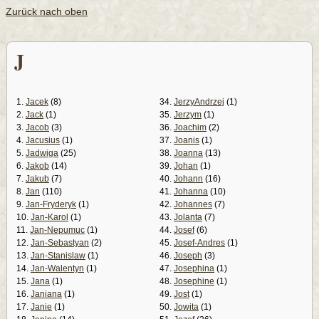
Zurück nach oben
J
1.
Jacek
(8)
34.
JerzyAndrzej
(1)
2.
Jack
(1)
35.
Jerzym
(1)
3.
Jacob
(3)
36.
Joachim
(2)
4.
Jacusius
(1)
37.
Joanis
(1)
5.
Jadwiga
(25)
38.
Joanna
(13)
6.
Jakob
(14)
39.
Johan
(1)
7.
Jakub
(7)
40.
Johann
(16)
8.
Jan
(110)
41.
Johanna
(10)
9.
Jan-Fryderyk
(1)
42.
Johannes
(7)
10.
Jan-Karol
(1)
43.
Jolanta
(7)
11.
Jan-Nepumuc
(1)
44.
Josef
(6)
12.
Jan-Sebastyan
(2)
45.
Josef-Andres
(1)
13.
Jan-Stanislaw
(1)
46.
Joseph
(3)
14.
Jan-Walentyn
(1)
47.
Josephina
(1)
15.
Jana
(1)
48.
Josephine
(1)
16.
Janiana
(1)
49.
Jost
(1)
17.
Janie
(1)
50.
Jowita
(1)