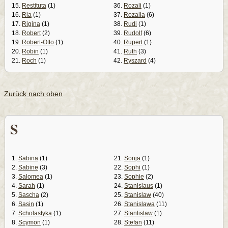
15.
Restituta
(1)
36.
Rozali
(1)
16.
Ria
(1)
37.
Rozalia
(6)
17.
Rigina
(1)
38.
Rudi
(1)
18.
Robert
(2)
39.
Rudolf
(6)
19.
Robert-Otto
(1)
40.
Rupert
(1)
20.
Robin
(1)
41.
Ruth
(3)
21.
Roch
(1)
42.
Ryszard
(4)
Zurück nach oben
S
1.
Sabina
(1)
21.
Sonja
(1)
2.
Sabine
(3)
22.
Sophi
(1)
3.
Salomea
(1)
23.
Sophie
(2)
4.
Sarah
(1)
24.
Stanislaus
(1)
5.
Sascha
(2)
25.
Stanislaw
(40)
6.
Sasin
(1)
26.
Stanislawa
(11)
7.
Scholastyka
(1)
27.
Stanlislaw
(1)
8.
Scymon
(1)
28.
Stefan
(11)