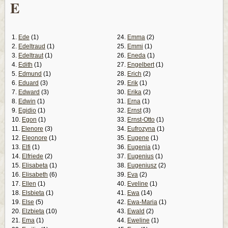
E
1.
Ede
(1)
24.
Emma
(2)
2.
Edeltraud
(1)
25.
Emmi
(1)
3.
Edeltraut
(1)
26.
Eneda
(1)
4.
Edith
(1)
27.
Engelbert
(1)
5.
Edmund
(1)
28.
Erich
(2)
6.
Eduard
(3)
29.
Erik
(1)
7.
Edward
(3)
30.
Erika
(2)
8.
Edwin
(1)
31.
Erna
(1)
9.
Egidio
(1)
32.
Ernst
(3)
10.
Egon
(1)
33.
Ernst-Otto
(1)
11.
Elenore
(3)
34.
Eufrozyna
(1)
12.
Eleonore
(1)
35.
Eugene
(1)
13.
Elfi
(1)
36.
Eugenia
(1)
14.
Elfriede
(2)
37.
Eugenius
(1)
15.
Elisabeta
(1)
38.
Eugeniusz
(2)
16.
Elisabeth
(6)
39.
Eva
(2)
17.
Ellen
(1)
40.
Eveline
(1)
18.
Elsbieta
(1)
41.
Ewa
(14)
19.
Else
(5)
42.
Ewa-Maria
(1)
20.
Elzbieta
(10)
43.
Ewald
(2)
21.
Ema
(1)
44.
Eweline
(1)