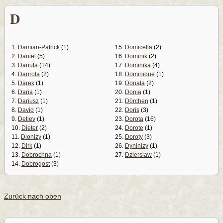
D
1.
Damian-Patrick
(1)
15.
Domicella
(2)
2.
Daniel
(5)
16.
Dominik
(2)
3.
Danuta
(14)
17.
Dominika
(4)
4.
Daorota
(2)
18.
Dominique
(1)
5.
Darek
(1)
19.
Donata
(2)
6.
Daria
(1)
20.
Donia
(1)
7.
Dariusz
(1)
21.
Dörchen
(1)
8.
David
(1)
22.
Doris
(3)
9.
Detlev
(1)
23.
Dorota
(16)
10.
Dieter
(2)
24.
Dorote
(1)
11.
Dionizy
(1)
25.
Doroty
(3)
12.
Dirk
(1)
26.
Dyninizy
(1)
13.
Dobrochna
(1)
27.
Dzierslaw
(1)
14.
Dobrogost
(3)
Zurück nach oben