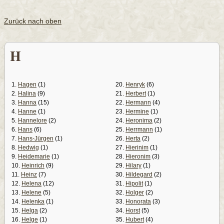
Zurück nach oben
H
1.
Hagen
(1)
20.
Henryk
(6)
2.
Halina
(9)
21.
Herbert
(1)
3.
Hanna
(15)
22.
Hermann
(4)
4.
Hanne
(1)
23.
Hermine
(1)
5.
Hannelore
(2)
24.
Heronima
(2)
6.
Hans
(6)
25.
Herrmann
(1)
7.
Hans-Jürgen
(1)
26.
Herta
(2)
8.
Hedwig
(1)
27.
Hierinim
(1)
9.
Heidemarie
(1)
28.
Hieronim
(3)
10.
Heinrich
(9)
29.
Hilary
(1)
11.
Heinz
(7)
30.
Hildegard
(2)
12.
Helena
(12)
31.
Hipolit
(1)
13.
Helene
(5)
32.
Holger
(2)
14.
Helenka
(1)
33.
Honorata
(3)
15.
Helga
(2)
34.
Horst
(5)
16.
Helge
(1)
35.
Hubert
(4)