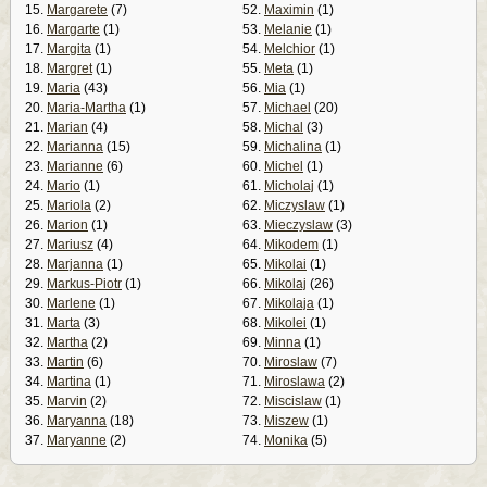
15.
Margarete
(7)
52.
Maximin
(1)
16.
Margarte
(1)
53.
Melanie
(1)
17.
Margita
(1)
54.
Melchior
(1)
18.
Margret
(1)
55.
Meta
(1)
19.
Maria
(43)
56.
Mia
(1)
20.
Maria-Martha
(1)
57.
Michael
(20)
21.
Marian
(4)
58.
Michal
(3)
22.
Marianna
(15)
59.
Michalina
(1)
23.
Marianne
(6)
60.
Michel
(1)
24.
Mario
(1)
61.
Micholaj
(1)
25.
Mariola
(2)
62.
Miczyslaw
(1)
26.
Marion
(1)
63.
Mieczyslaw
(3)
27.
Mariusz
(4)
64.
Mikodem
(1)
28.
Marjanna
(1)
65.
Mikolai
(1)
29.
Markus-Piotr
(1)
66.
Mikolaj
(26)
30.
Marlene
(1)
67.
Mikolaja
(1)
31.
Marta
(3)
68.
Mikolei
(1)
32.
Martha
(2)
69.
Minna
(1)
33.
Martin
(6)
70.
Miroslaw
(7)
34.
Martina
(1)
71.
Miroslawa
(2)
35.
Marvin
(2)
72.
Miscislaw
(1)
36.
Maryanna
(18)
73.
Miszew
(1)
37.
Maryanne
(2)
74.
Monika
(5)