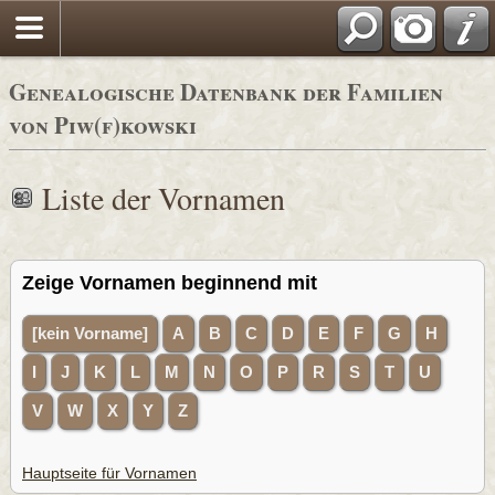
Genealogische Datenbank der Familien
von Piw(f)kowski
Liste der Vornamen
Zeige Vornamen beginnend mit
[kein Vorname]
A
B
C
D
E
F
G
H
I
J
K
L
M
N
O
P
R
S
T
U
V
W
X
Y
Z
Hauptseite für Vornamen