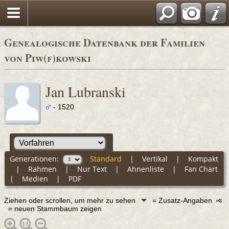
Genealogische Datenbank der Familien
von Piw(f)kowski
Jan Lubranski
- 1520
Generationen:
Standard
|
Vertikal
|
Kompakt
|
Rahmen
|
Nur Text
|
Ahnenliste
|
Fan Chart
|
Medien
|
PDF
Ziehen oder scrollen, um mehr zu sehen
= Zusatz-Angaben
= neuen Stammbaum zeigen