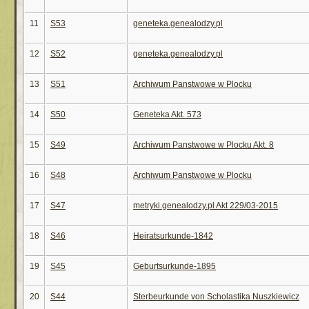
11
S53
geneteka.genealodzy.pl
12
S52
geneteka.genealodzy.pl
13
S51
Archiwum Panstwowe w Plocku
14
S50
Geneteka Akt. 573
15
S49
Archiwum Panstwowe w Plocku Akt. 8
16
S48
Archiwum Panstwowe w Plocku
17
S47
metryki.genealodzy.pl Akt 229/03-2015
18
S46
Heiratsurkunde-1842
19
S45
Geburtsurkunde-1895
20
S44
Sterbeurkunde von Scholastika Nuszkiewicz