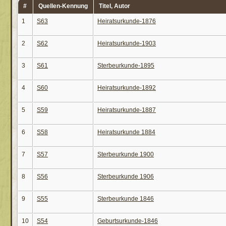
#
Quellen-Kennung
Titel, Autor
1
S63
Heiratsurkunde-1876
2
S62
Heiratsurkunde-1903
3
S61
Sterbeurkunde-1895
4
S60
Heiratsurkunde-1892
5
S59
Heiratsurkunde-1887
6
S58
Heiratsurkunde 1884
7
S57
Sterbeurkunde 1900
8
S56
Sterbeurkunde 1906
9
S55
Sterbeurkunde 1846
10
S54
Geburtsurkunde-1846