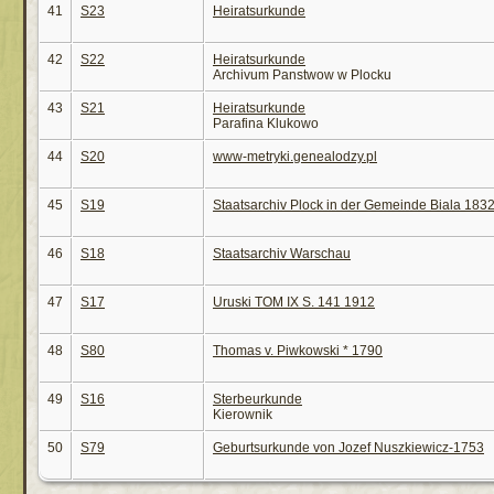
41
S23
Heiratsurkunde
42
S22
Heiratsurkunde
Archivum Panstwow w Plocku
43
S21
Heiratsurkunde
Parafina Klukowo
44
S20
www-metryki.genealodzy.pl
45
S19
Staatsarchiv Plock in der Gemeinde Biala 183
46
S18
Staatsarchiv Warschau
47
S17
Uruski TOM IX S. 141 1912
48
S80
Thomas v. Piwkowski * 1790
49
S16
Sterbeurkunde
Kierownik
50
S79
Geburtsurkunde von Jozef Nuszkiewicz-1753