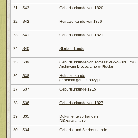
21
S43
Geburtsurkunde von 1820
22
S42
Heiratsurkunde von 1856
23
S41
Geburtsurkunde von 1821
24
S40
Sterbeurkunde
25
S39
Geburtsurkunde von Tomasz Piwkowski 1790
Archiwum Diecezjalne w Plocku
26
S38
Heiratsurkunde
geneteka.genelalodzy.pl
27
S37
Geburtsurkunde 1915
28
S36
Geburtsurkunde von 1827
29
S35
Dokumente vorhanden
Diözesanarchiv
30
S34
Geburts- und Sterbeurkunde