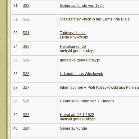
31
S33
Geburtsurkunde von 1824
32
S32
Staatsarchiv Plock in der Gemeinde Biala
33
S31
Todesnachricht
Lucia Piwkowski
34
S30
Heiratsurkunde
metryki.genealodzy.pl
35
S29
geneteka.genealodzy.pl
36
S28
Urkunden aus Wloclawek
37
S27
Informationen v. Piotr Koszykowski aus Polen
38
S26
Geburtsurkunden von 7 Kindern
39
S25
Heirat am 23.1.1828
metryki.genealodzy.pl
40
S24
Geburtsurkunde