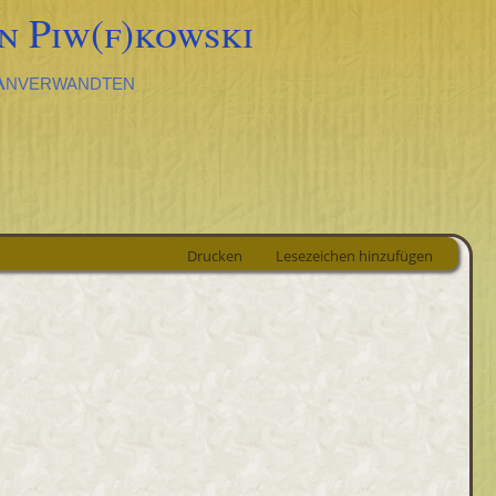
n Piw(f)kowski
 Anverwandten
Drucken
Lesezeichen hinzufügen