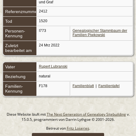
und Graf
Referenznummer
2412
Tod
1520
Personen-
I773
Genealogischer Stammbaum der
Familien Piwkowski
Kennung
Zuletzt
24 Mrz 2022
bearbeitet am
Vater
Rupert Lubranski
Beziehung
natural
Familien-
F178
Familienblatt
|
Familientafel
Kennung
Diese Website läuft mit
The Next Generation of Genealogy Sitebuilding
v.
15.0.5, programmiert von Darrin Lythgoe © 2001-2026.
Betreut von
Fritz Loseries
.