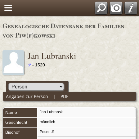
Genealogische Datenbank der Familien
von Piw(f)kowski
Jan Lubranski
- 1520
Angaben zur Person
|
PDF
Name
Jan
Lubranski
Geschlecht
männlich
Bischof
Posen