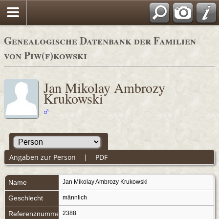
Genealogische Datenbank der Familien
von Piw(f)kowski
Jan Mikolay Ambrozy
Krukowski
Angaben zur Person
|
PDF
Name
Jan Mikolay Ambrozy
Krukowski
Geschlecht
männlich
Referenznummer
2388