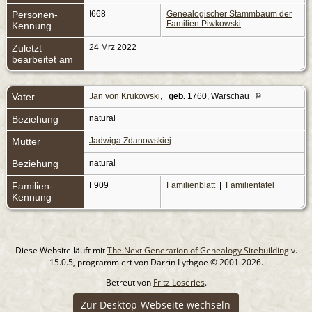
Personen-
I668
Genealogischer Stammbaum der
Familien Piwkowski
Kennung
Zuletzt
24 Mrz 2022
bearbeitet am
Vater
Jan von Krukowski
,
geb.
1760, Warschau
Beziehung
natural
Mutter
Jadwiga Zdanowskiej
Beziehung
natural
Familien-
F909
Familienblatt
|
Familientafel
Kennung
Diese Website läuft mit
The Next Generation of Genealogy Sitebuilding
v.
15.0.5, programmiert von Darrin Lythgoe © 2001-2026.
Betreut von
Fritz Loseries
.
Zur Desktop-Webseite wechseln