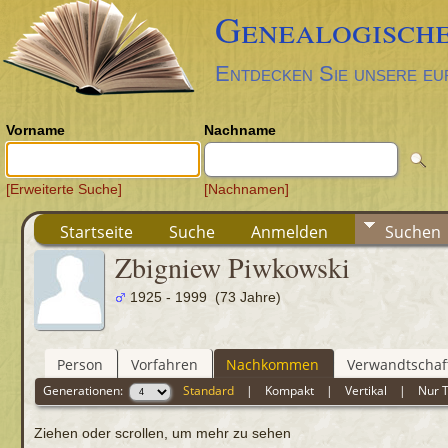
Genealogische
Entdecken Sie unsere eu
Vorname
Nachname
[Erweiterte Suche]
[Nachnamen]
Startseite
Suche
Anmelden
Suchen
Zbigniew Piwkowski
1925 - 1999 (73 Jahre)
Person
Vorfahren
Nachkommen
Verwandtschaf
Generationen:
Standard
|
Kompakt
|
Vertikal
|
Nur 
Ziehen oder scrollen, um mehr zu sehen