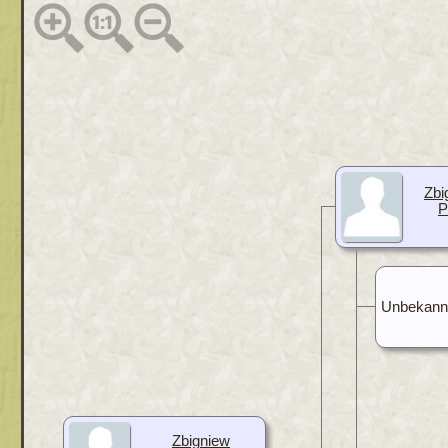
Zbi
P
Unbekann
Zbigniew