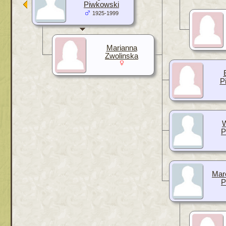
Piwkowski
1925-1999
Marianna
Zwolinska
P
P
Mar
P