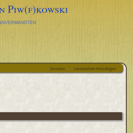
n Piw(f)kowski
 Anverwandten
Drucken
Lesezeichen hinzufügen