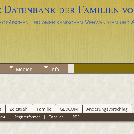
 Datenbank der Familien vo
ropäischen und amerikanischen Verwandten und
Medien
Info
t
Zeitstrahl
Familie
GEDCOM
Änderungsvorschlag
Text
|
Registerformat
|
Tabellen
|
PDF