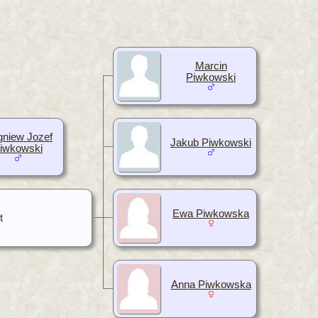
Marcin
Piwkowski
gniew Jozef
Jakub Piwkowski
iwkowski
Ewa Piwkowska
t
Anna Piwkowska