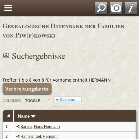
Genealogische Datenbank der Familien
von Piw(f)kowski
Suchergebnisse
Treffer 1 bis 8 von 8 für Vorname enthält HERMANN
Verbreitungskarte
Columns
COL
UMN
S:
TOGGLE
#
Name
1
Bartels, Hans Hermann
2
Hamstengel, Hermann