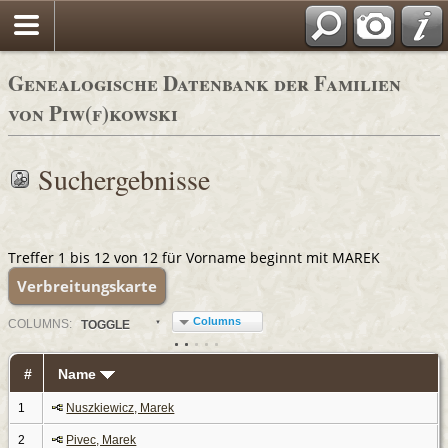
Genealogische Datenbank der Familien
von Piw(f)kowski
Suchergebnisse
Treffer 1 bis 12 von 12 für Vorname beginnt mit MAREK
Verbreitungskarte
Columns
COL
UMN
S:
TOGGLE
#
Name
1
Nuszkiewicz, Marek
2
Pivec, Marek