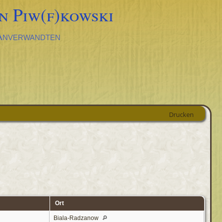
n Piw(f)kowski
 Anverwandten
Drucken
Ort
Biala-Radzanow