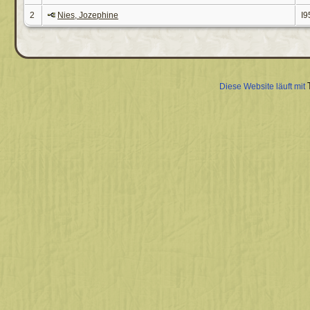
2
Nies, Jozephine
I9
Diese Website läuft mit