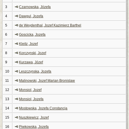
3
Czarnowska, Józefa
4
Dawgul, Jozefa
5
de Weydenthal, Jozef Kazimierz Barthel
6
Goscicka, Jozefa
7
Kleitz, Jozef
8
Korczynski, Jozef
9
Kurzawa, Józef
10
Leszczynska, Jozefa
11
Malinowski, Jozef Marian Bronislaw
12
Monsiol, Jozef
13
Monsiol, Jozefa
14
Mostowska, Jozefa Constancja
15
Nuszkiewicz, Jozef
16
Piwkowska, Jozefa