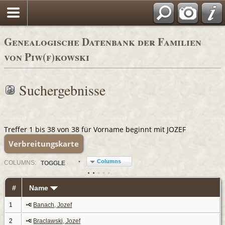
Genealogische Datenbank der Familien
von Piw(f)kowski
Suchergebnisse
Treffer 1 bis 38 von 38 für Vorname beginnt mit JOZEF
Verbreitungskarte
Columns
COL
UMN
S:
TOGGLE
#
Name
1
Banach, Jozef
2
Braclawski, Jozef