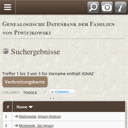
Genealogische Datenbank der Familien
von Piw(f)kowski
Suchergebnisse
Treffer 1 bis 3 von 3 für Vorname enthält IGNAZ
Verbreitungskarte
Columns
COL
UMN
S:
TOGGLE
#
Name
1
Malinowski, Ignazy Andrzej
2
Mostowski, Jan Ignazy