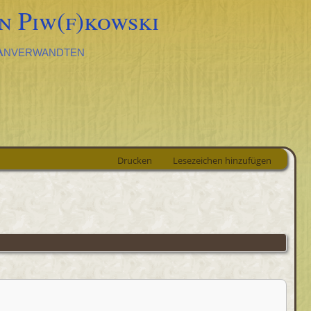
n Piw(f)kowski
 Anverwandten
Drucken
Lesezeichen hinzufügen