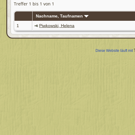
Treffer 1 bis 1 von 1
Nachname, Taufnamen
1
Piwkowski, Helena
Diese Website läuft mit