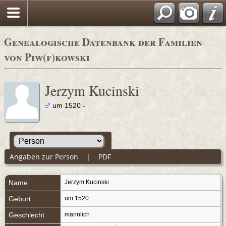
Genealogische Datenbank der Familien
von Piw(f)kowski
Jerzym Kucinski
um 1520 -
Angaben zur Person
|
PDF
Name
Jerzym
Kucinski
Geburt
um 1520
Geschlecht
männlich