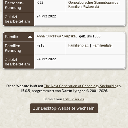
Personen-
I692
Genealogischer Stammbaum der
Familien Piwkowski
Kennung
Zuletzt
24 Mrz 2022
bearbeitet am
Familie
Anna Gulczewa Sierpska
,
geb.
um 1530
Familien-
F918
Familienblatt
|
Familientafel
Kennung
Zuletzt
24 Mrz 2022
bearbeitet am
Diese Website läuft mit
The Next Generation of Genealogy Sitebuilding
v.
15.0.5, programmiert von Darrin Lythgoe © 2001-2026.
Betreut von
Fritz Loseries
.
Zur Desktop-Webseite wechseln