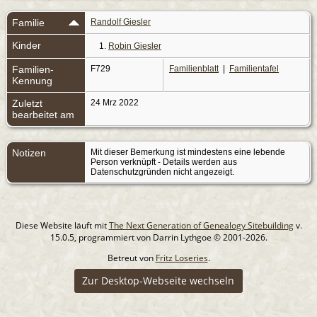
Familie
Randolf Giesler
Kinder
1.
Robin Giesler
Familien-
F729
Familienblatt
|
Familientafel
Kennung
Zuletzt
24 Mrz 2022
bearbeitet am
Notizen
Mit dieser Bemerkung ist mindestens eine lebende
Person verknüpft - Details werden aus
Datenschutzgründen nicht angezeigt.
Diese Website läuft mit
The Next Generation of Genealogy Sitebuilding
v.
15.0.5, programmiert von Darrin Lythgoe © 2001-2026.
Betreut von
Fritz Loseries
.
Zur Desktop-Webseite wechseln