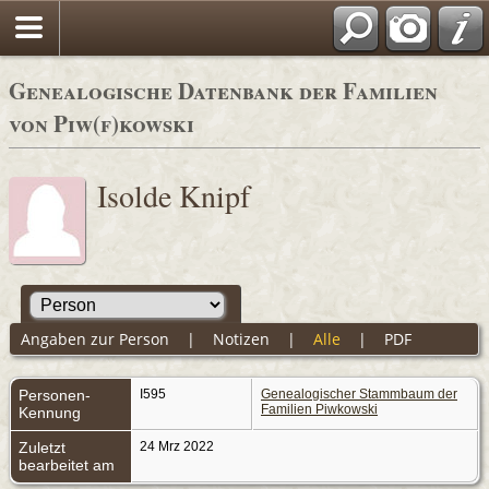
Genealogische Datenbank der Familien
von Piw(f)kowski
Isolde Knipf
Angaben zur Person
|
Notizen
|
Alle
|
PDF
Personen-
I595
Genealogischer Stammbaum der
Familien Piwkowski
Kennung
Zuletzt
24 Mrz 2022
bearbeitet am